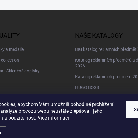
UALITY
NAŠE KATALOGY
ky a medaile
BIG katalog reklamních předmět
 collection
Katalog reklamních předměrů a 
2026
a - Skleněné doplňky
Katalog reklamních předmětů 2
HUGO BOSS
Daniel Wellington
ookies, abychom Vám umožnili pohodlné prohlížení
Christian Lacroix
S
 analýze provozu webu neustále zlepšovali jeho
n a použitelnost.
Více informací
í