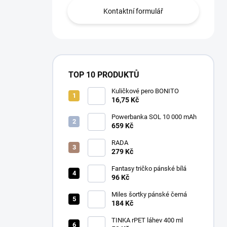
Kontaktní formulář
TOP 10 PRODUKTŮ
Kuličkové pero BONITO
16,75 Kč
Powerbanka SOL 10 000 mAh
659 Kč
RADA
279 Kč
Fantasy tričko pánské bílá
96 Kč
Miles šortky pánské černá
184 Kč
TINKA rPET láhev 400 ml