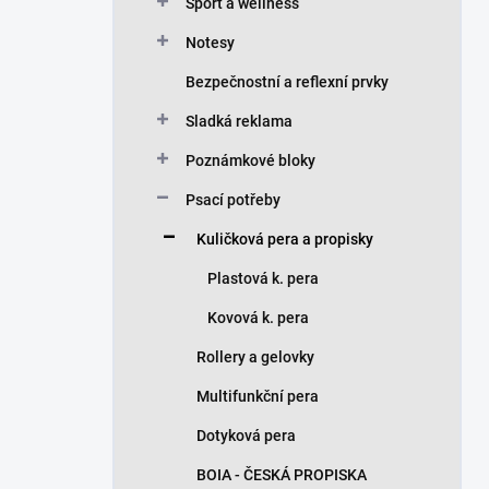
n
Sport a wellness
í
Notesy
p
a
Bezpečnostní a reflexní prvky
n
Sladká reklama
e
l
Poznámkové bloky
Psací potřeby
Kuličková pera a propisky
Plastová k. pera
Kovová k. pera
Rollery a gelovky
Multifunkční pera
Dotyková pera
BOIA - ČESKÁ PROPISKA