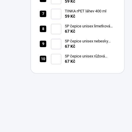
59 Kč
TINKA rPET láhev 400 ml
59 Kč
5P čepice unisex limetková
nastavitelná
67 Kč
5P čepice unisex nebesky
modrá nastavitelná
67 Kč
5P čepice unisex růžová
nastavitelná
67 Kč