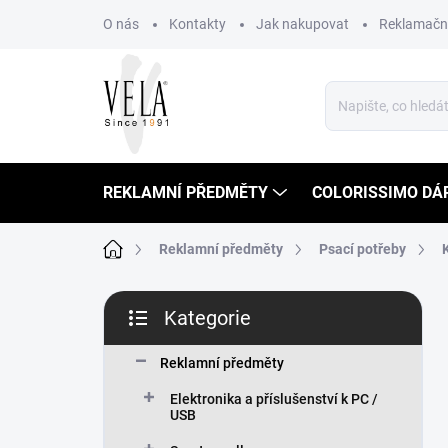
Přejít
O nás
Kontakty
Jak nakupovat
Reklamační
na
obsah
REKLAMNÍ PŘEDMĚTY
COLORISSIMO DÁ
Domů
Reklamní předměty
Psací potřeby
P
Kategorie
o
Přeskočit
s
kategorie
t
Reklamní předměty
r
Elektronika a příslušenství k PC /
a
USB
n