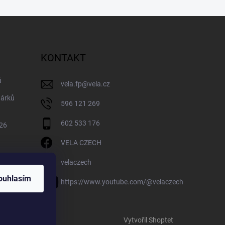
KONTAKT
ů
vela.fp
@
vela.cz
dárků
596 121 269
602 533 176
026
VELA CZECH
velaczech
ouhlasím
https://www.youtube.com/@velaczech
Vytvořil Shoptet