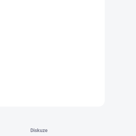
−
+
Přidat do košíku
ILNÍ INFORMACE
ZEPTAT SE
HLÍDAT
Diskuze