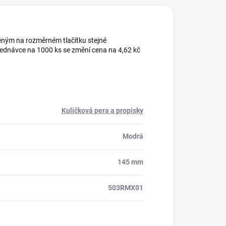
ěným na rozměrném tlačítku stejné
bjednávce na 1000 ks se změní cena na 4,62 kč
Kuličková pera a propisky
Modrá
145 mm
503RMX01