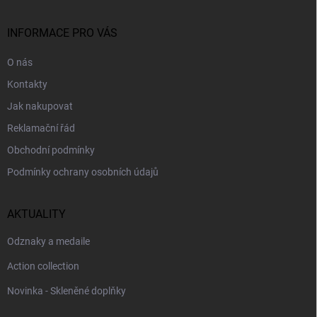
a
t
í
INFORMACE PRO VÁS
O nás
Kontakty
Jak nakupovat
Reklamační řád
Obchodní podmínky
Podmínky ochrany osobních údajů
AKTUALITY
Odznaky a medaile
Action collection
Novinka - Skleněné doplňky