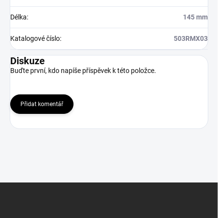
Délka
:
145 mm
Katalogové číslo
:
503RMX03
Diskuze
Buďte první, kdo napíše příspěvek k této položce.
Přidat komentář
Z
á
p