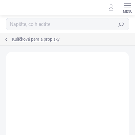
Přejít
na
obsah
Hledat
Kuličková pera a propisky