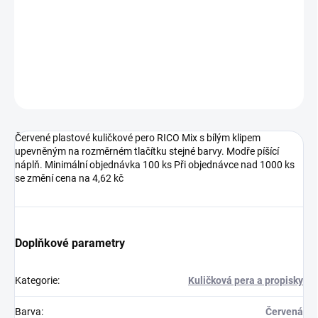
DETAILNÍ INFORMACE
ZEPTAT SE
HLÍDAT
Neohodnoceno
Podrobnosti hodnocení
Červené plastové kuličkové pero RICO Mix s bílým klipem
upevněným na rozměrném tlačítku stejné barvy. Modře píšící
náplň. Minimální objednávka 100 ks Při objednávce nad 1000 ks
se změní cena na 4,62 kč
Doplňkové parametry
Kategorie
:
Kuličková pera a propisky
Barva
:
Červená