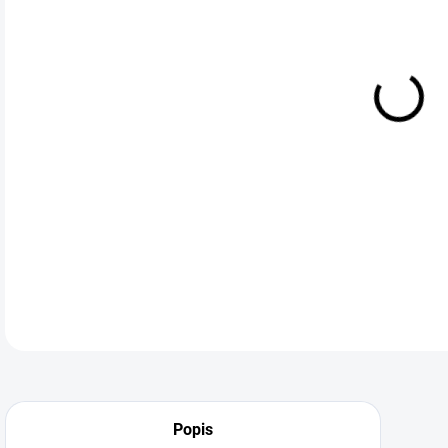
Tam
DETA
Neohodnoceno
Podrobnosti hodnocení
Popis