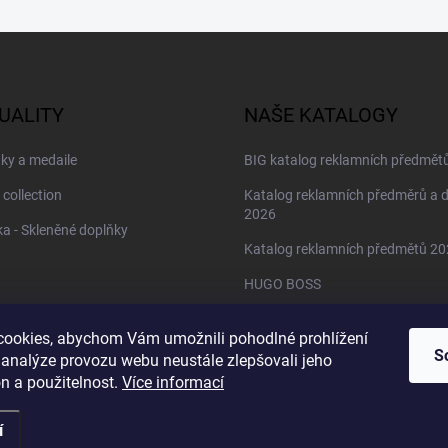
UALITY
NAŠE KATALOGY
ky a medaile
BIG katalog reklamních předmět
 collection
Katalog reklamních předměrů a 
2026
a - Skleněné doplňky
Katalog reklamních předmětů 2
HUGO BOSS
Daniel Wellington
ookies, abychom Vám umožnili pohodlné prohlížení
Christian Lacroix
S
 analýze provozu webu neustále zlepšovali jeho
n a použitelnost.
Více informací
í