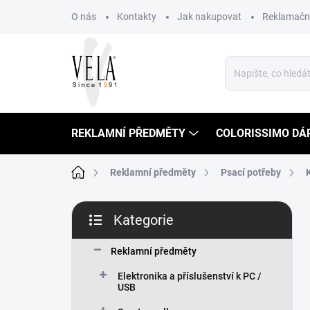
Přejít
O nás
Kontakty
Jak nakupovat
Reklamační
na
obsah
REKLAMNÍ PŘEDMĚTY
COLORISSIMO DÁ
Domů
Reklamní předměty
Psací potřeby
P
Kategorie
o
Přeskočit
s
kategorie
t
Reklamní předměty
r
Elektronika a příslušenství k PC /
a
USB
n