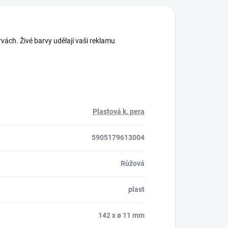
vách. Živé barvy udělají vaši reklamu
Plastová k. pera
5905179613004
Růžová
plast
142 x ø 11 mm