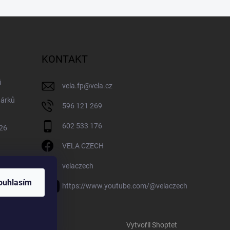
KONTAKT
ů
vela.fp
@
vela.cz
dárků
596 121 269
602 533 176
026
VELA CZECH
velaczech
ouhlasím
https://www.youtube.com/@velaczech
Vytvořil Shoptet