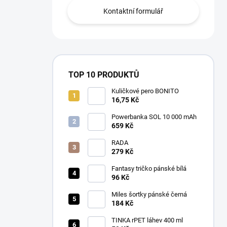
Kontaktní formulář
TOP 10 PRODUKTŮ
Kuličkové pero BONITO
16,75 Kč
Powerbanka SOL 10 000 mAh
659 Kč
RADA
279 Kč
Fantasy tričko pánské bílá
96 Kč
Miles šortky pánské černá
184 Kč
TINKA rPET láhev 400 ml