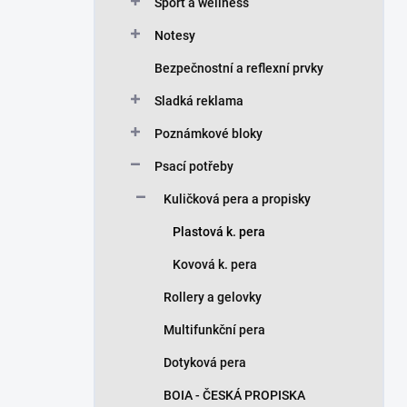
n
Sport a wellness
í
Notesy
p
a
Bezpečnostní a reflexní prvky
n
Sladká reklama
e
l
Poznámkové bloky
Psací potřeby
Kuličková pera a propisky
Plastová k. pera
Kovová k. pera
Rollery a gelovky
Multifunkční pera
Dotyková pera
BOIA - ČESKÁ PROPISKA