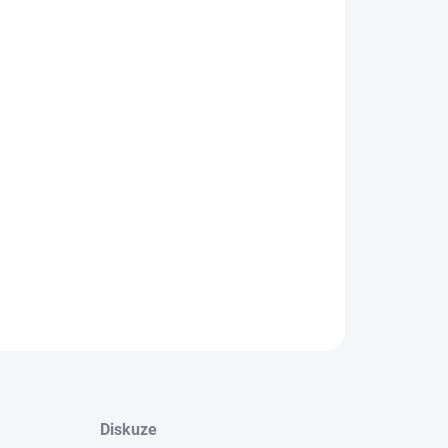
−
+
Přidat do košíku
ponový tisk 60 x 5,6 mm
ILNÍ INFORMACE
ZEPTAT SE
HLÍDAT
Diskuze