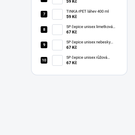
59 Kč
TINKA rPET láhev 400 ml
59 Kč
5P čepice unisex limetková
nastavitelná
67 Kč
5P čepice unisex nebesky
modrá nastavitelná
67 Kč
5P čepice unisex růžová
nastavitelná
67 Kč