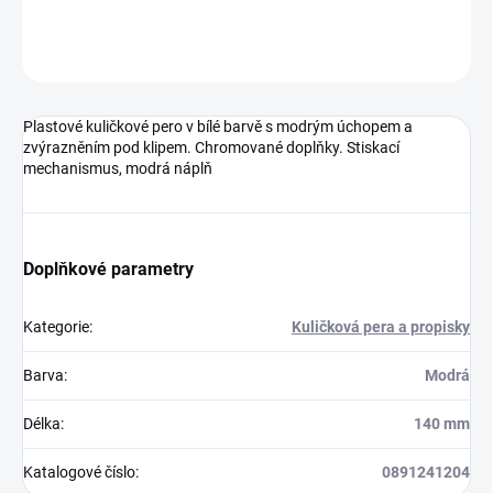
Neohodnoceno
Podrobnosti hodnocení
Plastové kuličkové pero v bílé barvě s modrým úchopem a
zvýrazněním pod klipem. Chromované doplňky. Stiskací
mechanismus, modrá náplň
Doplňkové parametry
Kategorie
:
Kuličková pera a propisky
Barva
:
Modrá
Délka
:
140 mm
Katalogové číslo
:
0891241204