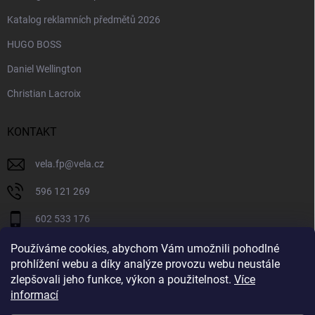
Katalog reklamních předmětů 2026
HUGO BOSS
Daniel Wellington
Christian Lacroix
KONTAKT
vela.fp
@
vela.cz
596 121 269
602 533 176
VELA CZECH
Používáme cookies, abychom Vám umožnili pohodlné
prohlížení webu a díky analýze provozu webu neustále
velaczech
zlepšovali jeho funkce, výkon a použitelnost.
Více
informací
https://www.youtube.com/@velaczech