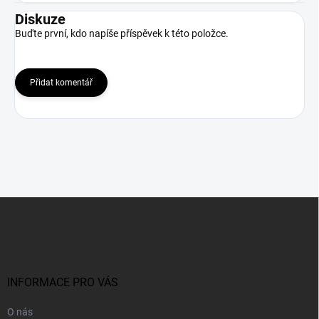
Diskuze
Buďte první, kdo napíše příspěvek k této položce.
Přidat komentář
Z
á
p
a
t
í
INFORMACE PRO VÁS
O nás