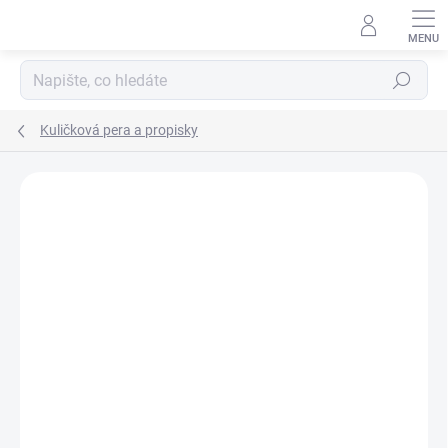
Přejít
na
obsah
Hledat
Kuličková pera a propisky