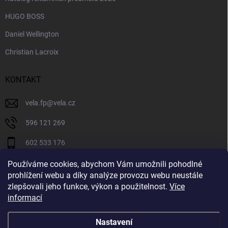
HUGO BOSS
Daniel Wellington
Christian Lacroix
KONTAKT
vela.fp
@
vela.cz
596 121 269
602 533 176
VELA CZECH
Používáme cookies, abychom Vám umožnili pohodlné
prohlížení webu a díky analýze provozu webu neustále
velaczech
zlepšovali jeho funkce, výkon a použitelnost.
Více
informací
https://www.youtube.com/@velaczech
Nastavení