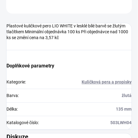
Neohodnoceno
Podrobnosti hodnocení
Plastové kuličkové pero LIO WHITE v lesklé bílé barvě se žlutým
tlačítkem Minimální objednávka 100 ks Při objednávce nad 1000
ks se změní cena na 3,57 kč
Doplňkové parametry
Kategorie
:
Kuličková pera a propisky
Barva
:
žlutá
Délka
:
135 mm
Katalogové číslo
:
503LWH04
Diskuze