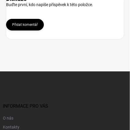
Buďte první, kdo napíše příspěvek k této položce.
Přidat komentář
Z
á
p
a
t
í
INFORMACE PRO VÁS
O nás
Kontakty