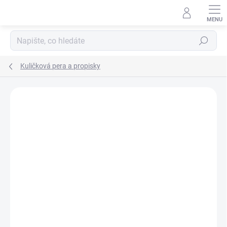
Přejít
na
obsah
Hledat
Kuličková pera a propisky