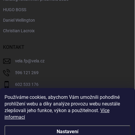
HUGO BOSS
Daniel Wellington
Christian Lacroix
KONTAKT
vela.fp
@
vela.cz
596 121 269
602 533 176
VELA CZECH
Používáme cookies, abychom Vám umožnili pohodlné
prohlížení webu a díky analýze provozu webu neustále
velaczech
zlepšovali jeho funkce, výkon a použitelnost.
Více
informací
https://www.youtube.com/@velaczech
Nastavení