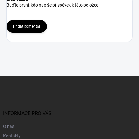
Buďte první, kdo napíše příspěvek k této položce.
Přidat komentář
Z
á
p
a
t
í
INFORMACE PRO VÁS
O nás
Kontakty