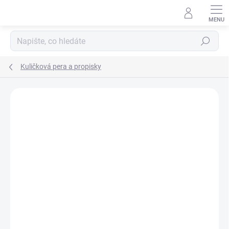
Přejít
na
obsah
Hledat
Kuličková pera a propisky