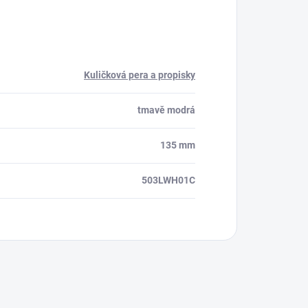
Kuličková pera a propisky
tmavě modrá
135 mm
503LWH01C