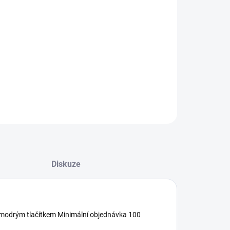
−
+
Přidat do košíku
ILNÍ INFORMACE
ZEPTAT SE
HLÍDAT
Diskuze
vě modrým tlačítkem Minimální objednávka 100