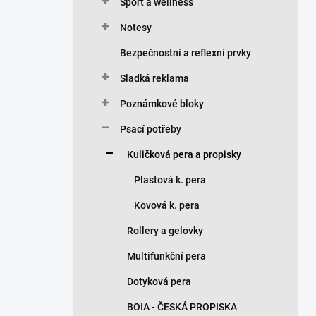
n
Sport a wellness
í
Notesy
p
a
Bezpečnostní a reflexní prvky
n
Sladká reklama
e
l
Poznámkové bloky
Psací potřeby
Kuličková pera a propisky
Plastová k. pera
Kovová k. pera
Rollery a gelovky
Multifunkční pera
Dotyková pera
BOIA - ČESKÁ PROPISKA