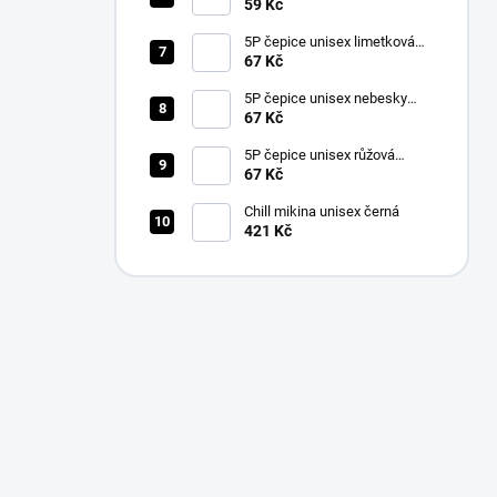
59 Kč
5P čepice unisex limetková
nastavitelná
67 Kč
5P čepice unisex nebesky
modrá nastavitelná
67 Kč
5P čepice unisex růžová
nastavitelná
67 Kč
Chill mikina unisex černá
421 Kč