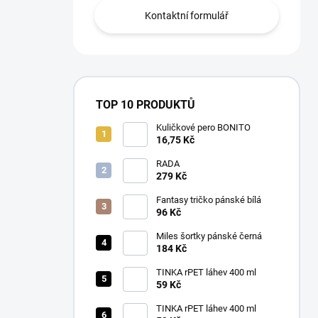
Kontaktní formulář
TOP 10 PRODUKTŮ
Kuličkové pero BONITO
16,75 Kč
RADA
279 Kč
Fantasy tričko pánské bílá
96 Kč
Miles šortky pánské černá
184 Kč
TINKA rPET láhev 400 ml
59 Kč
TINKA rPET láhev 400 ml