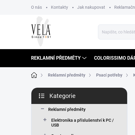
Přejít
O nás
Kontakty
Jak nakupovat
Reklamační
na
obsah
REKLAMNÍ PŘEDMĚTY
COLORISSIMO DÁ
Domů
Reklamní předměty
Psací potřeby
P
Kategorie
o
Přeskočit
s
kategorie
t
Reklamní předměty
r
Elektronika a příslušenství k PC /
a
USB
n