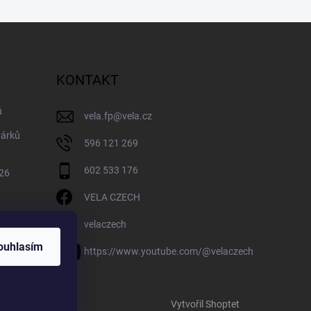
KONTAKT
ů
vela.fp
@
vela.cz
dárků
596 121 269
602 533 176
026
VELA CZECH
velaczech
ouhlasím
https://www.youtube.com/@velaczech
Vytvořil Shoptet