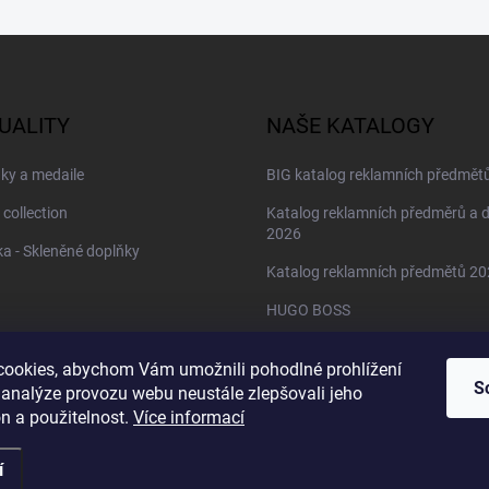
UALITY
NAŠE KATALOGY
ky a medaile
BIG katalog reklamních předmět
 collection
Katalog reklamních předměrů a 
2026
a - Skleněné doplňky
Katalog reklamních předmětů 2
HUGO BOSS
Daniel Wellington
ookies, abychom Vám umožnili pohodlné prohlížení
Christian Lacroix
S
 analýze provozu webu neustále zlepšovali jeho
n a použitelnost.
Více informací
í