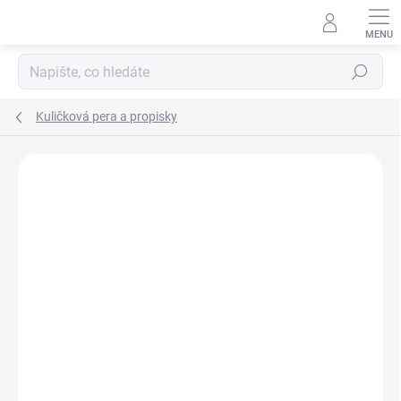
Přejít
na
obsah
Hledat
Kuličková pera a propisky