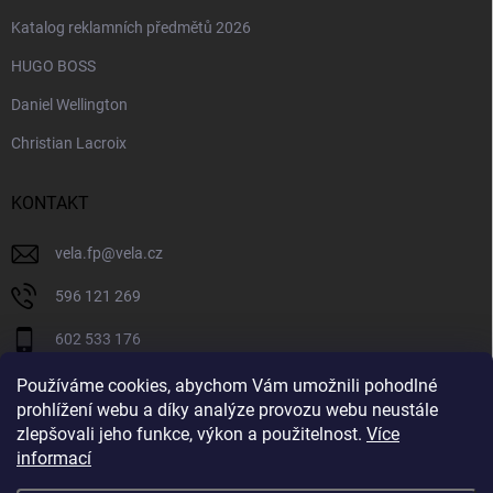
Katalog reklamních předmětů 2026
HUGO BOSS
Daniel Wellington
Christian Lacroix
KONTAKT
vela.fp
@
vela.cz
596 121 269
602 533 176
VELA CZECH
Používáme cookies, abychom Vám umožnili pohodlné
prohlížení webu a díky analýze provozu webu neustále
velaczech
zlepšovali jeho funkce, výkon a použitelnost.
Více
informací
https://www.youtube.com/@velaczech