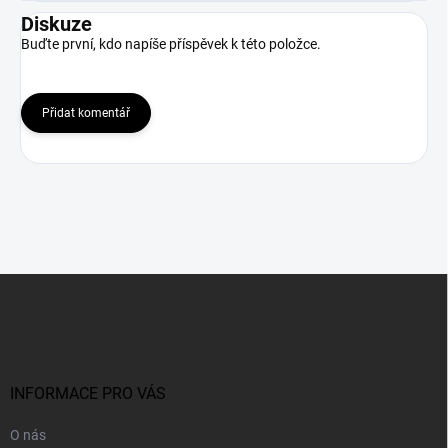
Diskuze
Buďte první, kdo napíše příspěvek k této položce.
Přidat komentář
Z
á
p
a
t
í
INFORMACE PRO VÁS
O nás