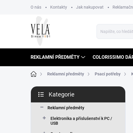
Přejít
O nás
Kontakty
Jak nakupovat
Reklamační
na
obsah
REKLAMNÍ PŘEDMĚTY
COLORISSIMO DÁ
Domů
Reklamní předměty
Psací potřeby
P
Kategorie
o
Přeskočit
s
kategorie
t
Reklamní předměty
r
Elektronika a příslušenství k PC /
a
USB
n