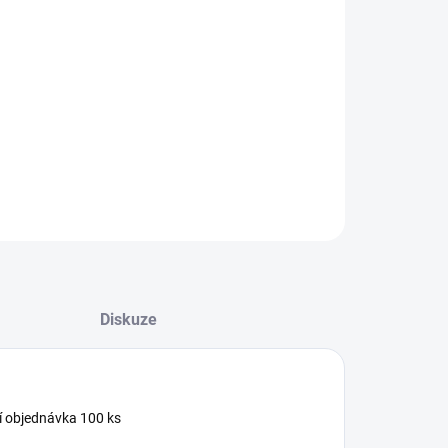
−
+
Přidat do košíku
ILNÍ INFORMACE
ZEPTAT SE
HLÍDAT
Diskuze
ní objednávka 100 ks