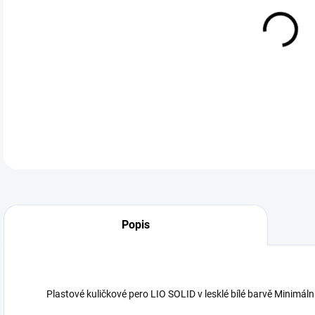
DETA
Neohodnoceno
Podrobnosti hodnocení
Popis
Plastové kuličkové pero LIO SOLID v lesklé bílé barvě Minimál