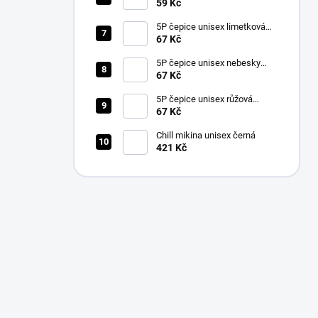
59 Kč
5P čepice unisex limetková
nastavitelná
67 Kč
5P čepice unisex nebesky
modrá nastavitelná
67 Kč
5P čepice unisex růžová
nastavitelná
67 Kč
Chill mikina unisex černá
421 Kč