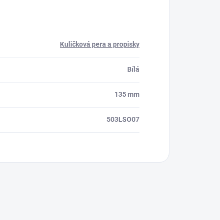
Kuličková pera a propisky
Bílá
135 mm
503LSO07