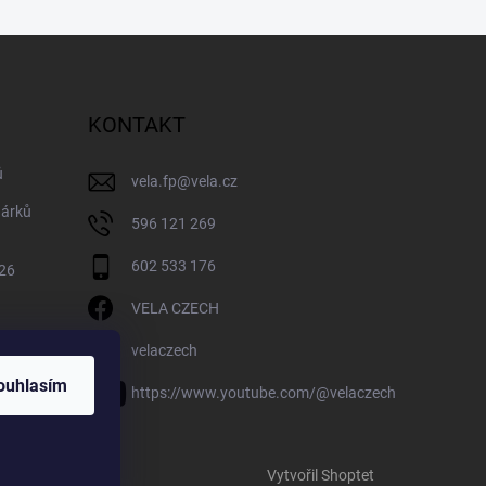
KONTAKT
ů
vela.fp
@
vela.cz
dárků
596 121 269
602 533 176
026
VELA CZECH
velaczech
ouhlasím
https://www.youtube.com/@velaczech
Vytvořil Shoptet