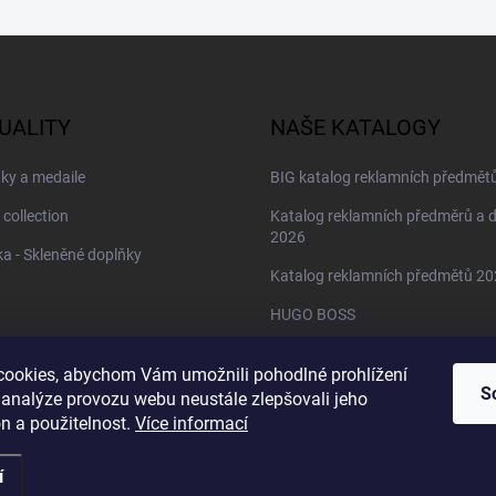
UALITY
NAŠE KATALOGY
ky a medaile
BIG katalog reklamních předmět
 collection
Katalog reklamních předměrů a 
2026
a - Skleněné doplňky
Katalog reklamních předmětů 2
HUGO BOSS
Daniel Wellington
ookies, abychom Vám umožnili pohodlné prohlížení
Christian Lacroix
S
 analýze provozu webu neustále zlepšovali jeho
n a použitelnost.
Více informací
í