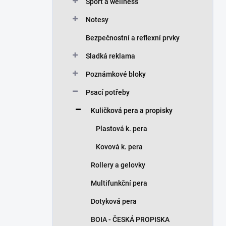
n
Sport a wellness
í
Notesy
p
a
Bezpečnostní a reflexní prvky
n
Sladká reklama
e
l
Poznámkové bloky
Psací potřeby
Kuličková pera a propisky
Plastová k. pera
Kovová k. pera
Rollery a gelovky
Multifunkční pera
Dotyková pera
BOIA - ČESKÁ PROPISKA