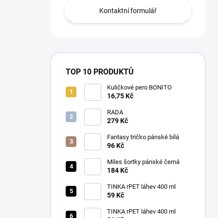
Kontaktní formulář
TOP 10 PRODUKTŮ
Kuličkové pero BONITO
16,75 Kč
RADA
279 Kč
Fantasy tričko pánské bílá
96 Kč
Miles šortky pánské černá
184 Kč
TINKA rPET láhev 400 ml
59 Kč
TINKA rPET láhev 400 ml