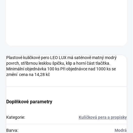
DETAILNÍ INFORMACE
ZEPTAT SE
HLÍDAT
Neohodnoceno
Podrobnosti hodnocení
Plastové kuličkové pero LEO LUX má saténově matný modrý
povrch, stříbrnou lesklou špičku, klip a horní část tlačítka.
Minimální objednávka 100 ks Při objednávce nad 1000 ks se
změní cena na 14,28 kč
Doplňkové parametry
Kategorie
:
Kuličková pera a propisky
Barva
:
Modrá