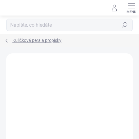
Přejít
na
obsah
Hledat
Kuličková pera a propisky