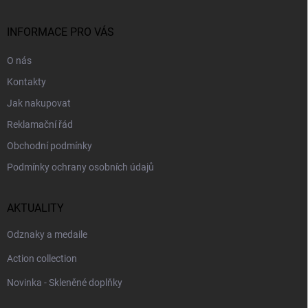
a
t
í
INFORMACE PRO VÁS
O nás
Kontakty
Jak nakupovat
Reklamační řád
Obchodní podmínky
Podmínky ochrany osobních údajů
AKTUALITY
Odznaky a medaile
Action collection
Novinka - Skleněné doplňky