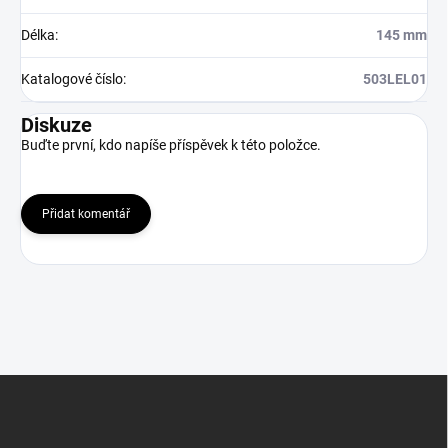
Délka
:
145 mm
Katalogové číslo
:
503LEL01
Diskuze
Buďte první, kdo napíše příspěvek k této položce.
Přidat komentář
Z
á
p