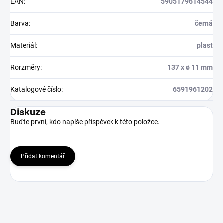
EAN
:
5905179614544
Barva
:
černá
Materiál
:
plast
Rorzměry
:
137 x ø 11 mm
Katalogové číslo
:
6591961202
Diskuze
Buďte první, kdo napíše příspěvek k této položce.
Přidat komentář