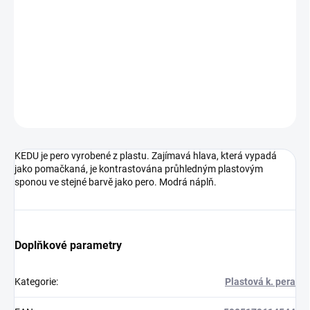
Potisk pera 60 x 5,6 mm / klip 20 x 6 mm
DETAILNÍ INFORMACE
ZEPTAT SE
HLÍDAT
Neohodnoceno
Podrobnosti hodnocení
KEDU je pero vyrobené z plastu. Zajímavá hlava, která vypadá
jako pomačkaná, je kontrastována průhledným plastovým
sponou ve stejné barvě jako pero. Modrá náplň.
Doplňkové parametry
Kategorie
:
Plastová k. pera