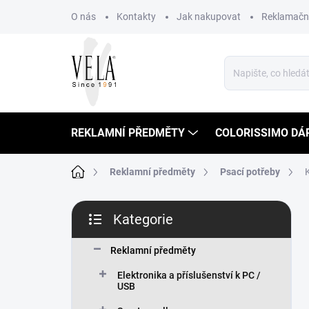
Přejít
O nás
Kontakty
Jak nakupovat
Reklamační
na
obsah
REKLAMNÍ PŘEDMĚTY
COLORISSIMO DÁ
Domů
Reklamní předměty
Psací potřeby
P
Kategorie
o
Přeskočit
s
kategorie
t
Reklamní předměty
r
Elektronika a příslušenství k PC /
a
USB
n