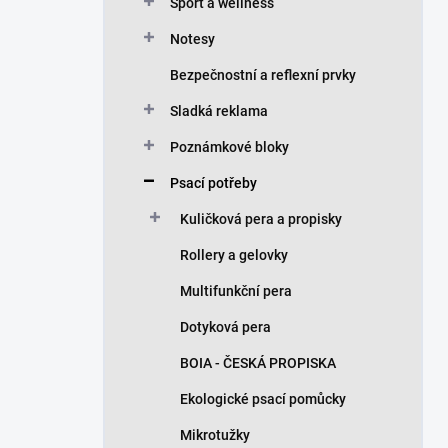
n
Sport a wellness
í
Notesy
p
a
Bezpečnostní a reflexní prvky
n
Sladká reklama
e
l
Poznámkové bloky
Psací potřeby
Kuličková pera a propisky
Rollery a gelovky
Multifunkční pera
Dotyková pera
BOIA - ČESKÁ PROPISKA
Ekologické psací pomůcky
Mikrotužky