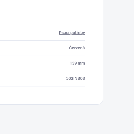
Psací potřeby
Červená
139 mm
503INS03