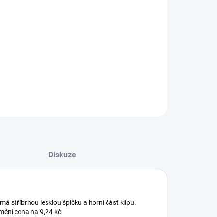
−
+
Přidat do košíku
ILNÍ INFORMACE
ZEPTAT SE
HLÍDAT
Diskuze
á stříbrnou lesklou špičku a horní část klipu.
mění cena na 9,24 kč