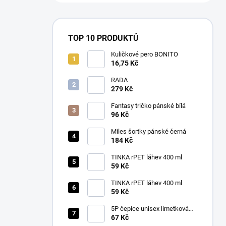
TOP 10 PRODUKTŮ
Kuličkové pero BONITO
16,75 Kč
RADA
279 Kč
Fantasy tričko pánské bílá
96 Kč
Miles šortky pánské černá
184 Kč
TINKA rPET láhev 400 ml
59 Kč
TINKA rPET láhev 400 ml
59 Kč
5P čepice unisex limetková
nastavitelná
67 Kč