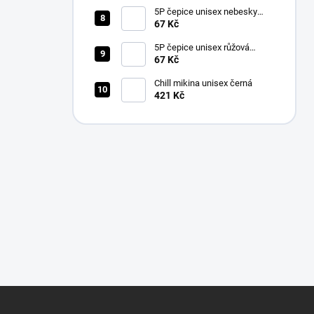
5P čepice unisex nebesky
modrá nastavitelná
67 Kč
5P čepice unisex růžová
nastavitelná
67 Kč
Chill mikina unisex černá
421 Kč
Z
á