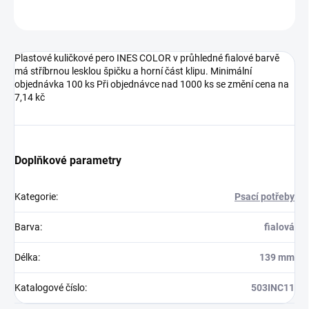
Neohodnoceno
Podrobnosti hodnocení
Plastové kuličkové pero INES COLOR v průhledné fialové barvě
má stříbrnou lesklou špičku a horní část klipu. Minimální
objednávka 100 ks Při objednávce nad 1000 ks se změní cena na
7,14 kč
Doplňkové parametry
Kategorie
:
Psací potřeby
Barva
:
fialová
Délka
:
139 mm
Katalogové číslo
:
503INC11