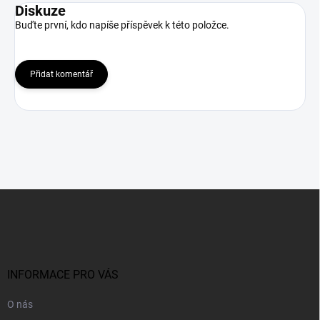
Diskuze
Buďte první, kdo napíše příspěvek k této položce.
Přidat komentář
Z
á
p
a
t
í
INFORMACE PRO VÁS
O nás