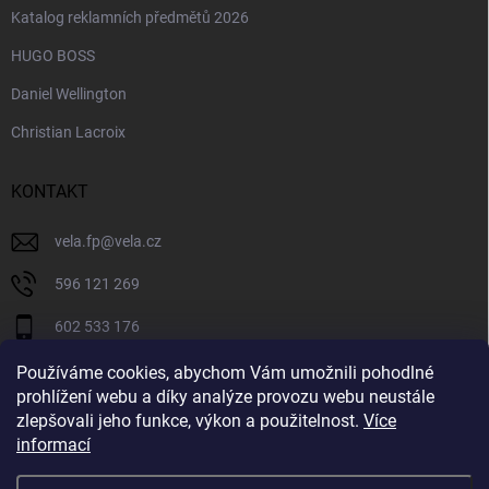
Katalog reklamních předmětů 2026
HUGO BOSS
Daniel Wellington
Christian Lacroix
KONTAKT
vela.fp
@
vela.cz
596 121 269
602 533 176
VELA CZECH
Používáme cookies, abychom Vám umožnili pohodlné
prohlížení webu a díky analýze provozu webu neustále
velaczech
zlepšovali jeho funkce, výkon a použitelnost.
Více
informací
https://www.youtube.com/@velaczech