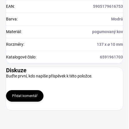
EAN
:
5905179616753
Barva
:
Modrá
Materiál
:
pogumovaný kov
Rorzměry
:
137 x ⌀ 10 mm
Katalogové číslo
:
6591961703
Diskuze
Buďte první, kdo napíše příspěvek k této položce.
Přidat komentář