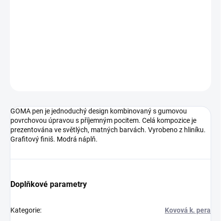
Gravírování laserem 85 x 5,6 mm
DETAILNÍ INFORMACE
ZEPTAT SE
HLÍDAT
Neohodnoceno
Podrobnosti hodnocení
GOMA pen je jednoduchý design kombinovaný s gumovou
povrchovou úpravou s příjemným pocitem. Celá kompozice je
prezentována ve světlých, matných barvách. Vyrobeno z hliníku.
Grafitový finiš. Modrá náplň.
Doplňkové parametry
Kategorie
:
Kovová k. pera