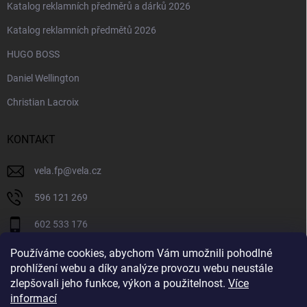
Katalog reklamních předměrů a dárků 2026
Katalog reklamních předmětů 2026
HUGO BOSS
Daniel Wellington
Christian Lacroix
KONTAKT
vela.fp
@
vela.cz
596 121 269
602 533 176
VELA CZECH
Používáme cookies, abychom Vám umožnili pohodlné
prohlížení webu a díky analýze provozu webu neustále
velaczech
zlepšovali jeho funkce, výkon a použitelnost.
Více
informací
https://www.youtube.com/@velaczech