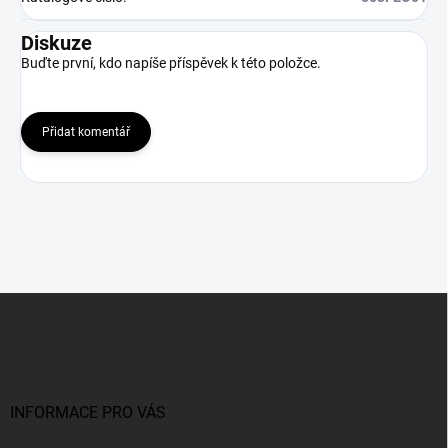
Diskuze
Buďte první, kdo napíše příspěvek k této položce.
Přidat komentář
Z
á
p
a
t
í
INFORMACE PRO VÁS