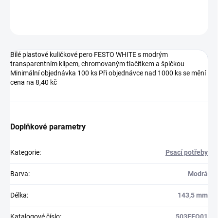
Neohodnoceno
Podrobnosti hodnocení
Bílé plastové kuličkové pero FESTO WHITE s modrým
transparentním klipem, chromovaným tlačítkem a špičkou
Minimální objednávka 100 ks Při objednávce nad 1000 ks se mění
cena na 8,40 kč
Doplňkové parametry
Kategorie
:
Psací potřeby
Barva
:
Modrá
Délka
:
143,5 mm
Katalogové číslo
:
503FEO01