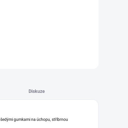
−
+
Přidat do košíku
ILNÍ INFORMACE
ZEPTAT SE
HLÍDAT
Diskuze
 šedými gumkami na úchopu, stříbrnou