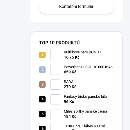
Kontaktní formulář
TOP 10 PRODUKTŮ
Kuličkové pero BONITO
16,75 Kč
Powerbanka SOL 10 000 mAh
659 Kč
RADA
279 Kč
Fantasy tričko pánské bílá
96 Kč
Miles šortky pánské černá
184 Kč
TINKA rPET láhev 400 ml