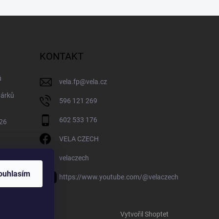
KONTAKT
ů
vela.fp
@
vela.cz
dárků
596 121 269
602 533 176
026
VELA CZECH
velaczech
ouhlasím
https://www.youtube.com/@velaczech
Vytvořil Shoptet