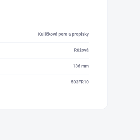
Kuličková pera a propisky
Růžová
136 mm
503FR10