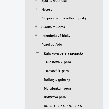
n
Sport a wellness
í
Notesy
p
a
Bezpečnostní a reflexní prvky
n
Sladká reklama
e
l
Poznámkové bloky
Psací potřeby
Kuličková pera a propisky
Plastová k. pera
Kovová k. pera
Rollery a gelovky
Multifunkční pera
Dotyková pera
BOIA - ČESKÁ PROPISKA