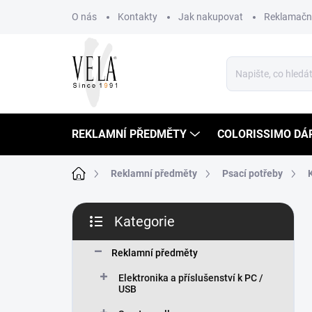
Přejít
O nás
Kontakty
Jak nakupovat
Reklamační
na
obsah
REKLAMNÍ PŘEDMĚTY
COLORISSIMO DÁ
Domů
Reklamní předměty
Psací potřeby
P
Kategorie
o
Přeskočit
s
kategorie
t
Reklamní předměty
r
Elektronika a příslušenství k PC /
a
USB
n