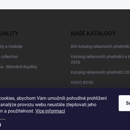
UALITY
NAŠE KATALOGY
ky a medaile
BIG katalog reklamních předmět
 collection
Katalog reklamních předměrů a 
2026
a - Skleněné doplňky
Katalog reklamních předmětů 2
HUGO BOSS
Daniel Wellington
ookies, abychom Vám umožnili pohodlné prohlížení
Christian Lacroix
S
 analýze provozu webu neustále zlepšovali jeho
n a použitelnost.
Více informací
í