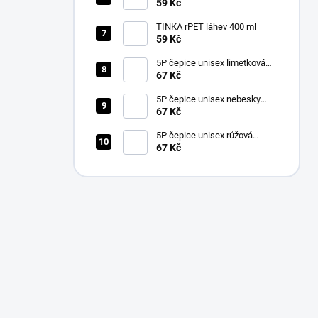
59 Kč
TINKA rPET láhev 400 ml
59 Kč
5P čepice unisex limetková
nastavitelná
67 Kč
5P čepice unisex nebesky
modrá nastavitelná
67 Kč
5P čepice unisex růžová
nastavitelná
67 Kč