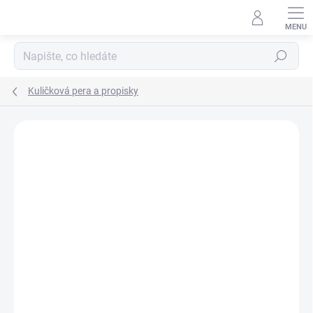
Přejít
na
obsah
Hledat
Kuličková pera a propisky