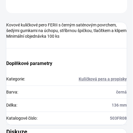
Neohodnoceno
Podrobnosti hodnocení
Kovové kuličkové pero FERII s černým saténovým povrchem,
šedými gumkami na úchopu, stříbrnou špičkou, tlačítkem a klipem
Minimální objednávka 100 ks
Doplňkové parametry
Kategorie
:
Kuličková pera a propisky
Barva
:
černá
Délka
:
136 mm
Katalogové číslo
:
503FR08
Diskuze