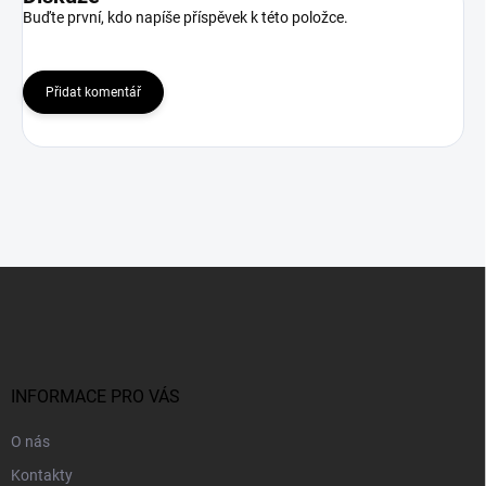
Buďte první, kdo napíše příspěvek k této položce.
Přidat komentář
Z
á
p
a
t
í
INFORMACE PRO VÁS
O nás
Kontakty