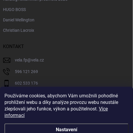
HUGO BOSS
Daniel Wellington
Christian Lacroix
KONTAKT
vela.fp
@
vela.cz
596 121 269
602 533 176
VELA CZECH
Používáme cookies, abychom Vám umožnili pohodlné
prohlížení webu a díky analýze provozu webu neustále
velaczech
zlepšovali jeho funkce, výkon a použitelnost.
Více
informací
https://www.youtube.com/@velaczech
Nastavení