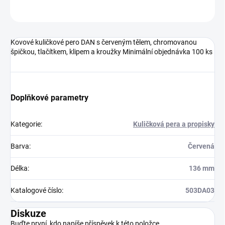
Neohodnoceno
Podrobnosti hodnocení
Kovové kuličkové pero DAN s červeným tělem, chromovanou
špičkou, tlačítkem, klipem a kroužky Minimální objednávka 100 ks
Doplňkové parametry
Kategorie
:
Kuličková pera a propisky
Barva
:
Červená
Délka
:
136 mm
Katalogové číslo
:
503DA03
Diskuze
Buďte první, kdo napíše příspěvek k této položce.