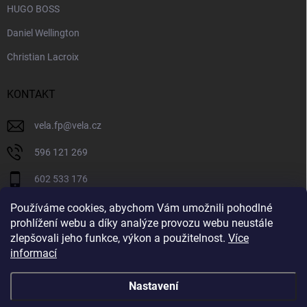
HUGO BOSS
Daniel Wellington
Christian Lacroix
KONTAKT
vela.fp
@
vela.cz
596 121 269
602 533 176
VELA CZECH
Používáme cookies, abychom Vám umožnili pohodlné
prohlížení webu a díky analýze provozu webu neustále
velaczech
zlepšovali jeho funkce, výkon a použitelnost.
Více
informací
https://www.youtube.com/@velaczech
Nastavení