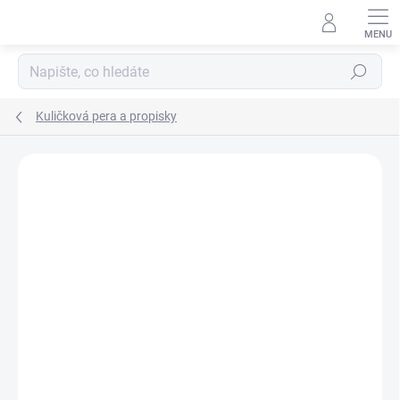
Přejít
na
obsah
Hledat
Kuličková pera a propisky