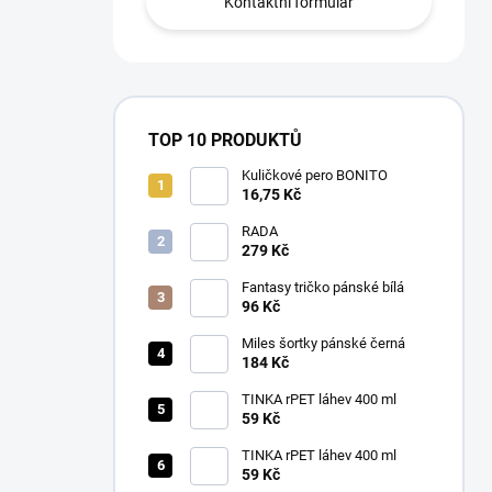
Kontaktní formulář
TOP 10 PRODUKTŮ
Kuličkové pero BONITO
16,75 Kč
RADA
279 Kč
Fantasy tričko pánské bílá
96 Kč
Miles šortky pánské černá
184 Kč
TINKA rPET láhev 400 ml
59 Kč
TINKA rPET láhev 400 ml
59 Kč