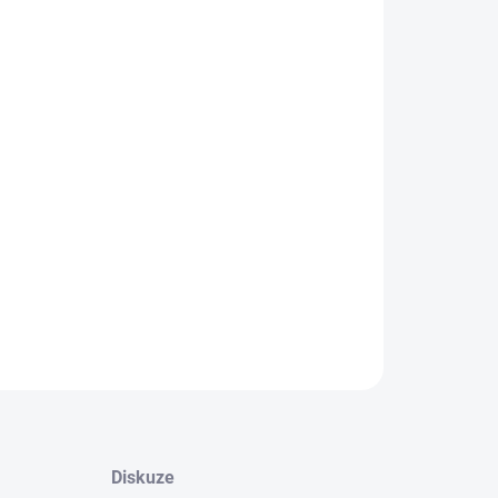
−
+
Přidat do košíku
DE je praktická bambusová klíčenka, kterou lze
ít i jako stojánek na telefon.
ILNÍ INFORMACE
ZEPTAT SE
HLÍDAT
Diskuze