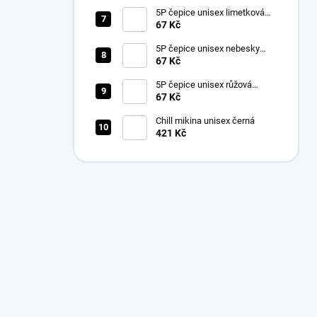
5P čepice unisex limetková
nastavitelná
67 Kč
5P čepice unisex nebesky
modrá nastavitelná
67 Kč
5P čepice unisex růžová
nastavitelná
67 Kč
Chill mikina unisex černá
421 Kč