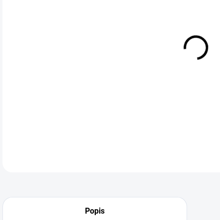
PEN
použ
DETA
Neohodnoceno
Podrobnosti hodnocení
Popis