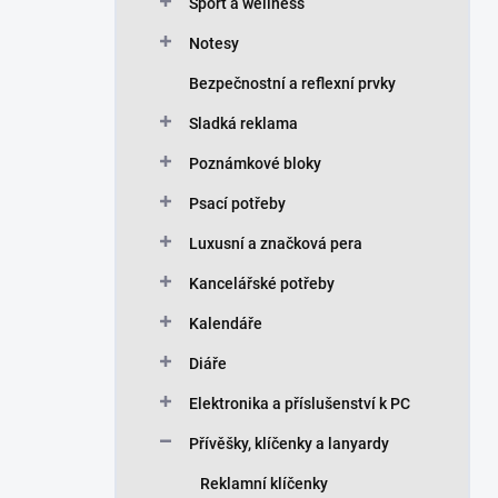
n
Sport a wellness
í
Notesy
p
a
Bezpečnostní a reflexní prvky
n
Sladká reklama
e
l
Poznámkové bloky
Psací potřeby
Luxusní a značková pera
Kancelářské potřeby
Kalendáře
Diáře
Elektronika a příslušenství k PC
Přívěšky, klíčenky a lanyardy
Reklamní klíčenky