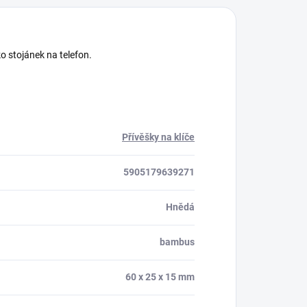
o stojánek na telefon.
Přívěšky na klíče
5905179639271
Hnědá
bambus
60 x 25 x 15 mm