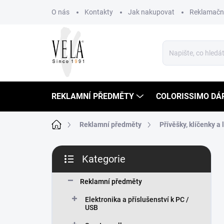
Přejít
O nás
Kontakty
Jak nakupovat
Reklamační
na
obsah
REKLAMNÍ PŘEDMĚTY
COLORISSIMO DÁ
Domů
Reklamní předměty
Přívěšky, klíčenky a
P
Kategorie
o
Přeskočit
s
kategorie
t
Reklamní předměty
r
Elektronika a příslušenství k PC /
a
USB
n