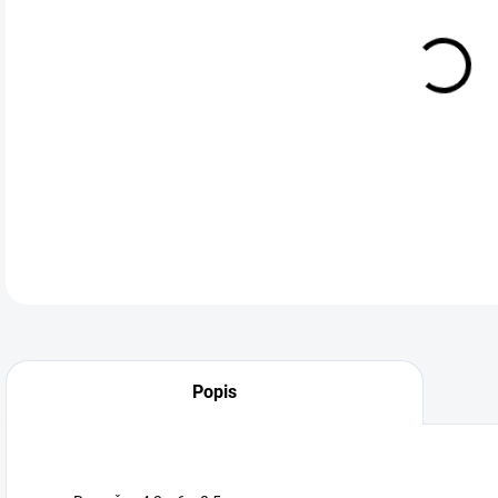
Kov
DETA
Neohodnoceno
Podrobnosti hodnocení
Popis