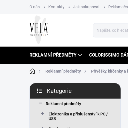
Přejít
O nás
Kontakty
Jak nakupovat
Reklamační
na
obsah
REKLAMNÍ PŘEDMĚTY
COLORISSIMO DÁ
Domů
Reklamní předměty
Přívěšky, klíčenky a
P
Kategorie
o
Přeskočit
s
kategorie
t
Reklamní předměty
r
Elektronika a příslušenství k PC /
a
USB
n