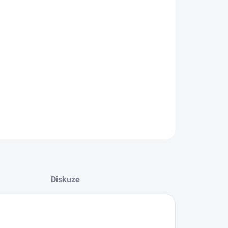
−
+
Přidat do košíku
ová klíčenka AUTO v černé dárkové krabičce
ILNÍ INFORMACE
ZEPTAT SE
HLÍDAT
Diskuze