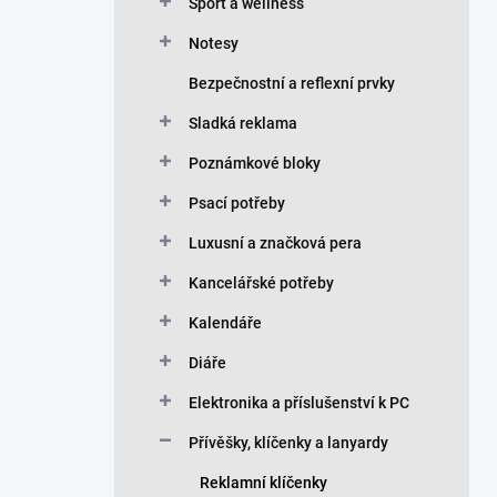
n
Sport a wellness
í
Notesy
p
a
Bezpečnostní a reflexní prvky
n
Sladká reklama
e
l
Poznámkové bloky
Psací potřeby
Luxusní a značková pera
Kancelářské potřeby
Kalendáře
Diáře
Elektronika a příslušenství k PC
Přívěšky, klíčenky a lanyardy
Reklamní klíčenky