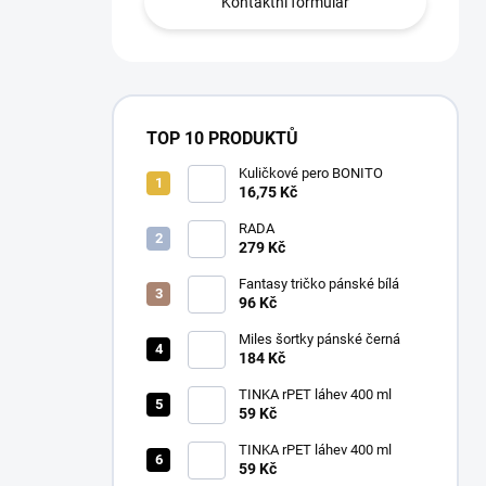
Kontaktní formulář
TOP 10 PRODUKTŮ
Kuličkové pero BONITO
16,75 Kč
RADA
279 Kč
Fantasy tričko pánské bílá
96 Kč
Miles šortky pánské černá
184 Kč
TINKA rPET láhev 400 ml
59 Kč
TINKA rPET láhev 400 ml
59 Kč