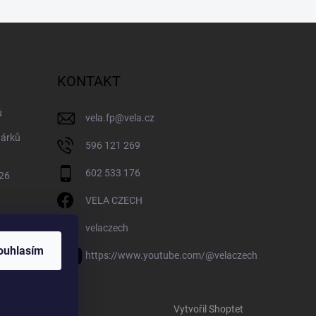
KONTAKT
ů
vela.fp
@
vela.cz
dárků
596 121 269
602 533 176
026
VELA CZECH
velaczech
ouhlasím
https://www.youtube.com/@velaczech
Vytvořil Shoptet