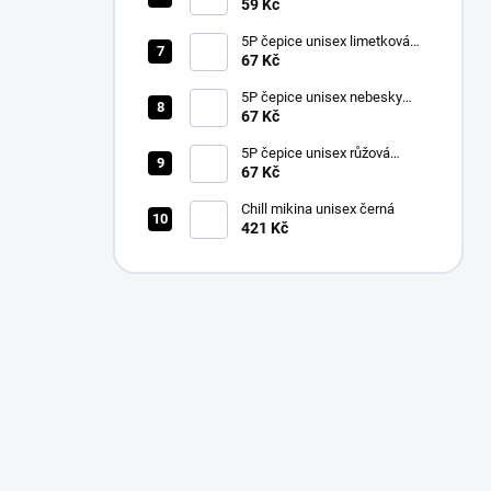
59 Kč
5P čepice unisex limetková
nastavitelná
67 Kč
5P čepice unisex nebesky
modrá nastavitelná
67 Kč
5P čepice unisex růžová
nastavitelná
67 Kč
Chill mikina unisex černá
421 Kč