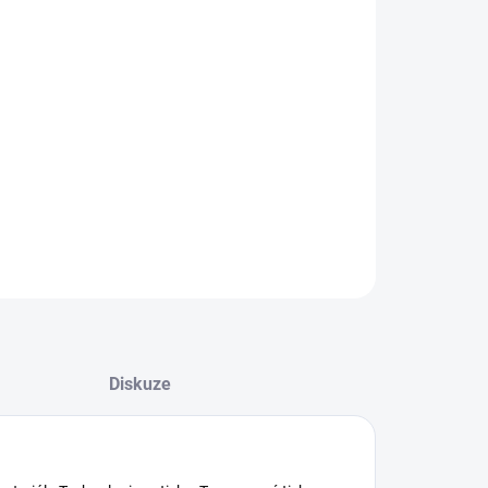
−
+
Přidat do košíku
bná tužka, bílá
ILNÍ INFORMACE
ZEPTAT SE
HLÍDAT
Diskuze