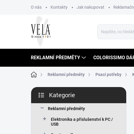
Přejít
O nás
Kontakty
Jak nakupovat
Reklamační
na
obsah
REKLAMNÍ PŘEDMĚTY
COLORISSIMO DÁ
Domů
Reklamní předměty
Psací potřeby
P
Kategorie
o
Přeskočit
s
kategorie
t
Reklamní předměty
r
Elektronika a příslušenství k PC /
a
USB
n