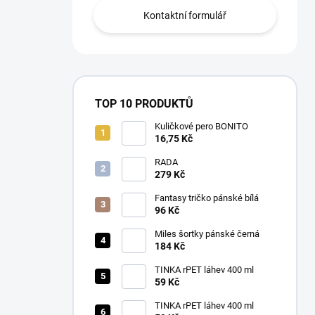
Kontaktní formulář
TOP 10 PRODUKTŮ
Kuličkové pero BONITO
16,75 Kč
RADA
279 Kč
Fantasy tričko pánské bílá
96 Kč
Miles šortky pánské černá
184 Kč
TINKA rPET láhev 400 ml
59 Kč
TINKA rPET láhev 400 ml