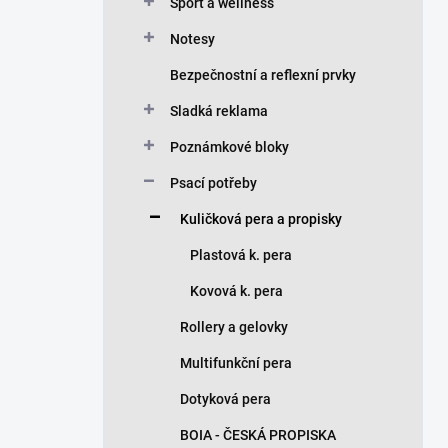
n
Sport a wellness
í
Notesy
p
a
Bezpečnostní a reflexní prvky
n
Sladká reklama
e
l
Poznámkové bloky
Psací potřeby
Kuličková pera a propisky
Plastová k. pera
Kovová k. pera
Rollery a gelovky
Multifunkční pera
Dotyková pera
BOIA - ČESKÁ PROPISKA