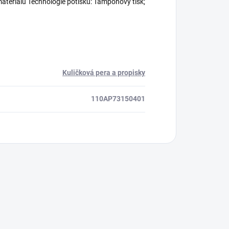
ateriálu Technologie potisku: Tamponový tisk;
Kuličková pera a propisky
110AP73150401