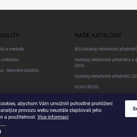
UALITY
NAŠE KATALOGY
ky a medaile
BIG katalog reklamních předmět
 collection
Katalog reklamních předměrů a 
2026
a - Skleněné doplňky
Katalog reklamních předmětů 2
HUGO BOSS
Daniel Wellington
ookies, abychom Vám umožnili pohodlné prohlížení
Christian Lacroix
S
 analýze provozu webu neustále zlepšovali jeho
n a použitelnost.
Více informací
í