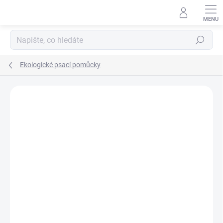
Přejít
na
obsah
Hledat
Ekologické psací pomůcky