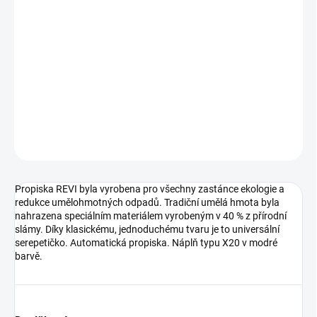
Kuličkové pero je vyrobeno z ekologicky šetrných materiálů a to ze
směsi 50% plastu a 50% přírodní slámy.Plocha pro potisk: UV 85 x
7 / Tampon 60 x 5 mm
DETAILNÍ INFORMACE
ZEPTAT SE
HLÍDAT
Neohodnoceno
Podrobnosti hodnocení
Propiska REVI byla vyrobena pro všechny zastánce ekologie a
redukce umělohmotných odpadů. Tradiční umělá hmota byla
nahrazena speciálním materiálem vyrobeným v 40 % z přírodní
slámy. Díky klasickému, jednoduchému tvaru je to universální
serepetičko. Automatická propiska. Náplň typu X20 v modré
barvě.