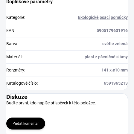
Doplňkové parametry
Kategorie
:
Ekologické psací pomůcky
EAN
:
5905179631916
Barva
:
světle zelená
Materiál
:
plast z pšeničné slámy
Rorzměry
:
141 x ⌀10 mm
Katalogové číslo
:
6591965213
Diskuze
Buďte první, kdo napíše příspěvek k této položce.
Přidat komentář