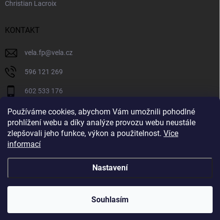
Christian Lacroix
KONTAKT
vela.fp
@
vela.cz
596 121 269
602 533 176
VELA CZECH
Používáme cookies, abychom Vám umožnili pohodlné
prohlížení webu a díky analýze provozu webu neustále
velaczech
zlepšovali jeho funkce, výkon a použitelnost.
Více
informací
https://www.youtube.com/@velaczech
Nastavení
Copyright 2026
Vela.cz
. Všechna práva vyhrazena.
Souhlasím
Vytvořil Shoptet