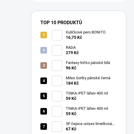
TOP 10 PRODUKTŮ
Kuličkové pero BONITO
16,75 Kč
RADA
279 Kč
Fantasy tričko pánské bílá
96 Kč
Miles šortky pánské černá
184 Kč
TINKA rPET láhev 400 ml
59 Kč
TINKA rPET láhev 400 ml
59 Kč
5P čepice unisex limetková
nastavitelná
67 Kč