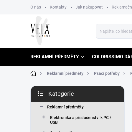
Přejít
O nás
Kontakty
Jak nakupovat
Reklamační
na
obsah
REKLAMNÍ PŘEDMĚTY
COLORISSIMO DÁ
Domů
Reklamní předměty
Psací potřeby
P
Kategorie
o
Přeskočit
s
kategorie
t
Reklamní předměty
r
Elektronika a příslušenství k PC /
a
USB
n