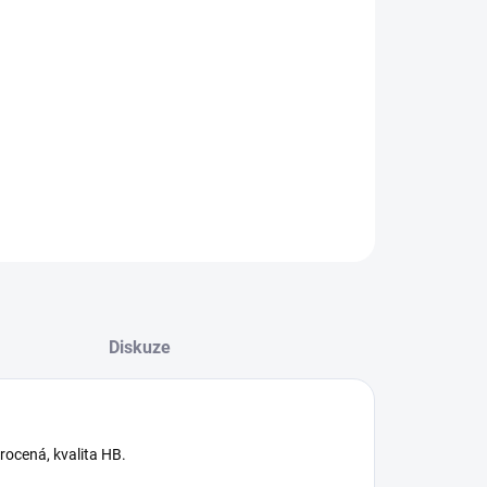
−
+
Přidat do košíku
ILNÍ INFORMACE
ZEPTAT SE
HLÍDAT
Diskuze
rocená, kvalita HB.