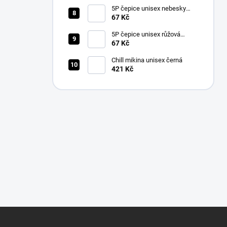
5P čepice unisex nebesky
modrá nastavitelná
67 Kč
5P čepice unisex růžová
nastavitelná
67 Kč
Chill mikina unisex černá
421 Kč
Z
á