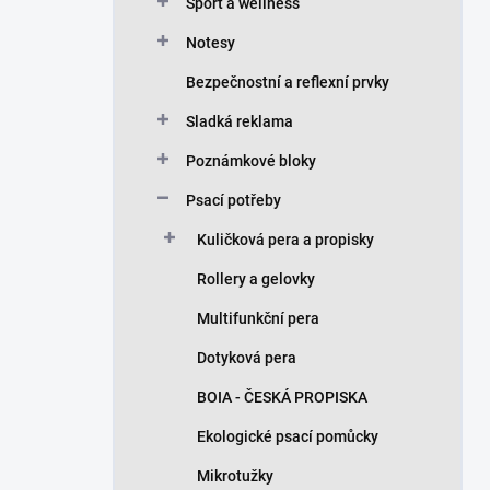
n
Sport a wellness
í
Notesy
p
a
Bezpečnostní a reflexní prvky
n
Sladká reklama
e
l
Poznámkové bloky
Psací potřeby
Kuličková pera a propisky
Rollery a gelovky
Multifunkční pera
Dotyková pera
BOIA - ČESKÁ PROPISKA
Ekologické psací pomůcky
Mikrotužky