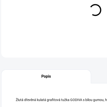
DETA
Neohodnoceno
Podrobnosti hodnocení
Popis
Žlutá dřevěná kulatá grafitová tužka GODIVA s bílou gumou, h