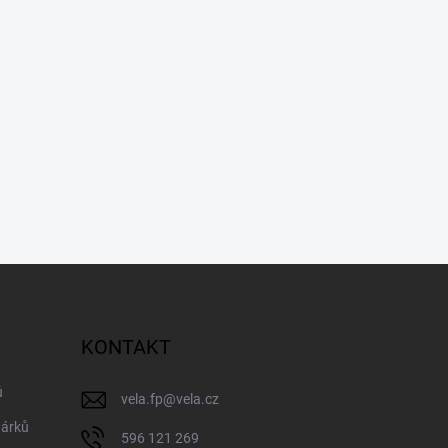
KONTAKT
ů
vela.fp
@
vela.cz
dárků
596 121 269