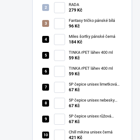
RADA
279 Kč
Fantasy tričko pánské bílá
96 Kč
Miles šortky pánské černá
184 Kč
TINKA rPET láhev 400 ml
59 Kč
TINKA rPET láhev 400 ml
59 Kč
5P čepice unisex limetková
nastavitelná
67 Kč
5P čepice unisex nebesky
modrá nastavitelná
67 Kč
5P čepice unisex růžová
nastavitelná
67 Kč
Chill mikina unisex černá
421 Kč