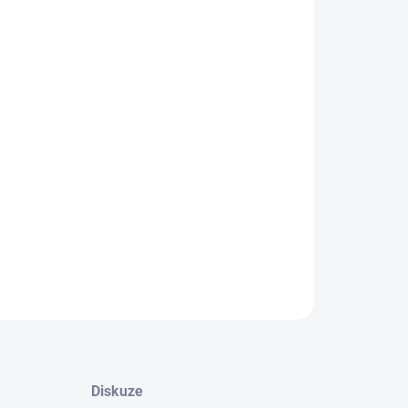
−
+
Přidat do košíku
vné lístečky 5 barev a 4 barvy bločků v
logických deskách s kroužkovou vazbou.Značení:
ponový tisk 60 x 40 mm
ILNÍ INFORMACE
ZEPTAT SE
HLÍDAT
Diskuze