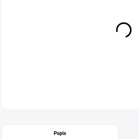
Bare
eko
Tam
DETA
Neohodnoceno
Podrobnosti hodnocení
Popis