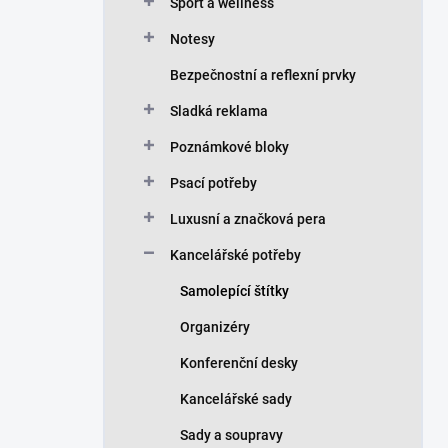
n
Sport a wellness
í
Notesy
p
a
Bezpečnostní a reflexní prvky
n
Sladká reklama
e
l
Poznámkové bloky
Psací potřeby
Luxusní a značková pera
Kancelářské potřeby
Samolepící štítky
Organizéry
Konferenční desky
Kancelářské sady
Sady a soupravy