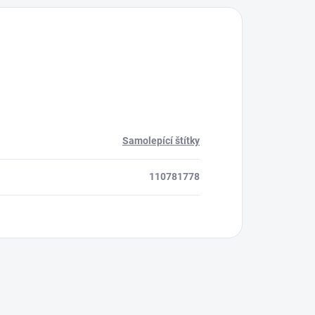
Samolepící štítky
110781778