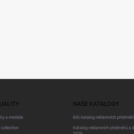
UALITY
NAŠE KATALOGY
ky a medaile
BIG katalog reklamních předmět
 collection
Katalog reklamních předměrů a 
2026