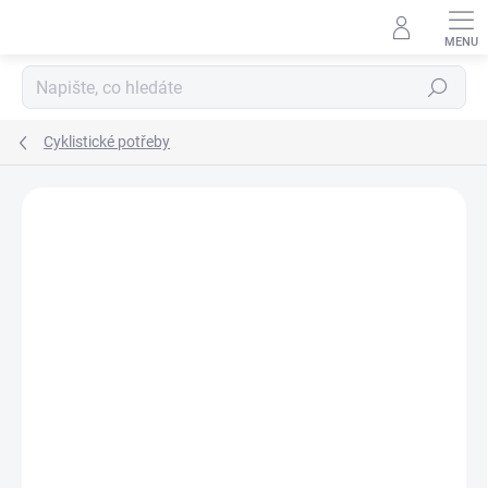
Přejít
na
obsah
Hledat
Cyklistické potřeby