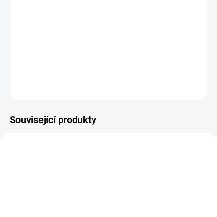
Cyklistické světlo se 3 funkcemi, 2 LED.Plocha pro potisk:
Tamponový tisk 5 x 10 mm
DETAILNÍ INFORMACE
ZEPTAT SE
HLÍDAT
Neohodnoceno
Podrobnosti hodnocení
Související produkty