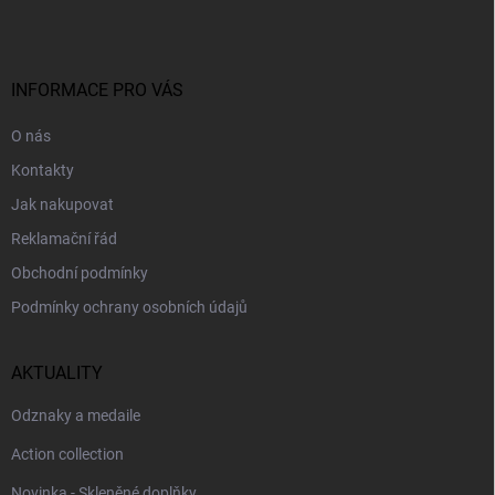
p
a
t
í
INFORMACE PRO VÁS
O nás
Kontakty
Jak nakupovat
Reklamační řád
Obchodní podmínky
Podmínky ochrany osobních údajů
AKTUALITY
Odznaky a medaile
Action collection
Novinka - Skleněné doplňky