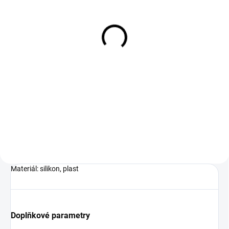
NA DOTAZ
Cyklistické světlo 2 LED,
červené
25 Kč
Do košíku
Cyklistické světlo se 3 funkcemi, 2
LED.Plocha pro potisk:
Tamponový tisk 5 x 10 mm
Materiál: silikon, plast
Doplňkové parametry