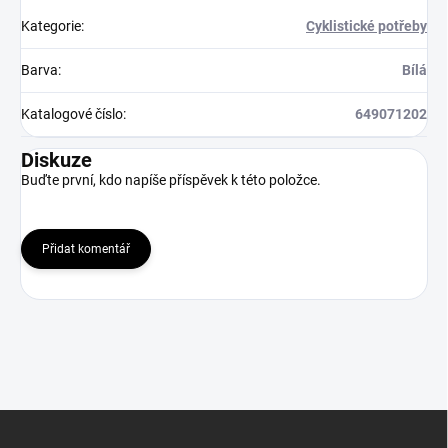
Kategorie
:
Cyklistické potřeby
Barva
:
Bílá
Katalogové číslo
:
649071202
Diskuze
Buďte první, kdo napíše příspěvek k této položce.
Přidat komentář
Z
á