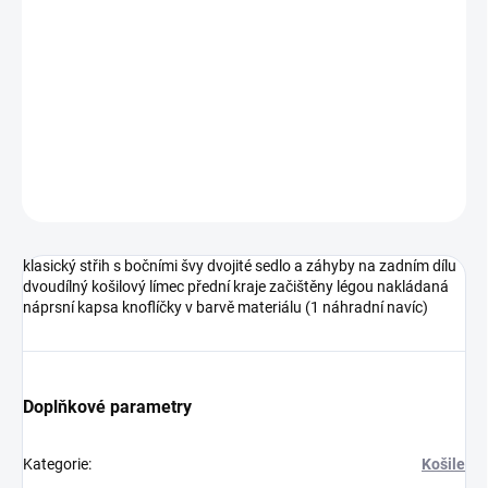
DETAILNÍ INFORMACE
ZEPTAT SE
HLÍDAT
Neohodnoceno
Podrobnosti hodnocení
klasický střih s bočními švy dvojité sedlo a záhyby na zadním dílu
dvoudílný košilový límec přední kraje začištěny légou nakládaná
náprsní kapsa knoflíčky v barvě materiálu (1 náhradní navíc)
Doplňkové parametry
Kategorie
:
Košile