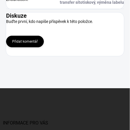
transfer sítotiskový, výměna labelu
Diskuze
Buďte první, kdo napíše příspěvek k této položce.
Přidat komentář
Z
á
p
a
t
í
INFORMACE PRO VÁS