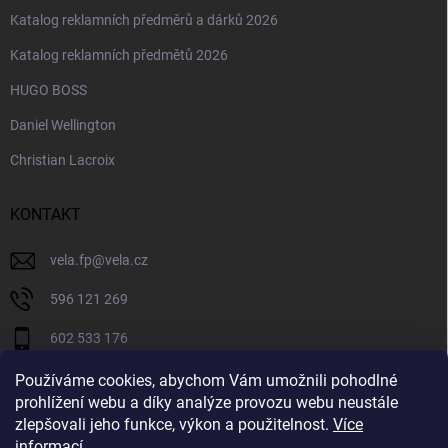
Katalog reklamních předměrů a dárků 2026
Katalog reklamních předmětů 2026
HUGO BOSS
Daniel Wellington
Christian Lacroix
KONTAKT
vela.fp
@
vela.cz
596 121 269
602 533 176
VELA CZECH
Používáme cookies, abychom Vám umožnili pohodlné
prohlížení webu a díky analýze provozu webu neustále
velaczech
zlepšovali jeho funkce, výkon a použitelnost.
Více
informací