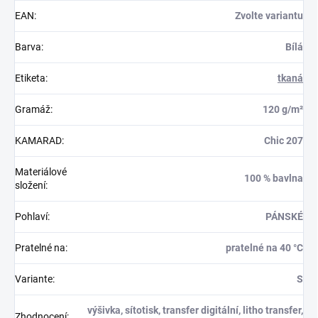
EAN
:
Zvolte variantu
Barva
:
Bílá
Etiketa
:
tkaná
Gramáž
:
120 g/m²
KAMARAD
:
Chic 207
Materiálové
100 % bavlna
složení
:
Pohlaví
:
PÁNSKÉ
Pratelné na
:
pratelné na 40 °C
Variante
:
S
výšivka, sítotisk, transfer digitální, litho transfer,
Zhodnocení
: