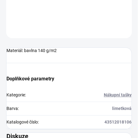
ZEPTAT SE
HLÍDAT
Neohodnoceno
Podrobnosti hodnocení
Materiál: bavlna 140 g/m2
Doplňkové parametry
Kategorie
:
Nákupní tašky
Barva
:
limetková
Katalogové číslo
:
43512018106
Diskuze