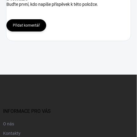
Buďte první, kdo napíše příspěvek k této položce.
Přidat komentář
Z
á
p
a
t
í
INFORMACE PRO VÁS
O nás
Kontakty