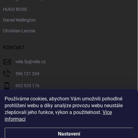
HUGO BOSS
Daniel Wellington
Christian Lacroix
KONTAKT
vela.fp
@
vela.cz
596 121 269
602 533 176
VELA CZECH
Používáme cookies, abychom Vám umožnili pohodlné
prohlížení webu a díky analýze provozu webu neustále
velaczech
zlepšovali jeho funkce, výkon a použitelnost.
Více
informací
https://www.youtube.com/@velaczech
Nastavení