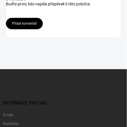
Buďte první, kdo napíše příspěvek k této položce.
Přidat komentář
Z
á
p
a
t
í
INFORMACE PRO VÁS
O nás
Kontakty