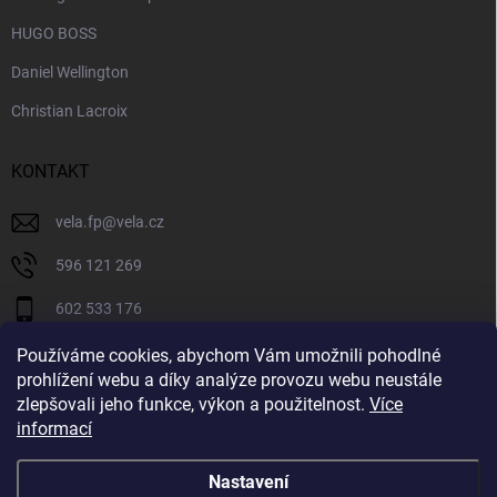
HUGO BOSS
Daniel Wellington
Christian Lacroix
KONTAKT
vela.fp
@
vela.cz
596 121 269
602 533 176
VELA CZECH
Používáme cookies, abychom Vám umožnili pohodlné
prohlížení webu a díky analýze provozu webu neustále
velaczech
zlepšovali jeho funkce, výkon a použitelnost.
Více
informací
https://www.youtube.com/@velaczech
Nastavení