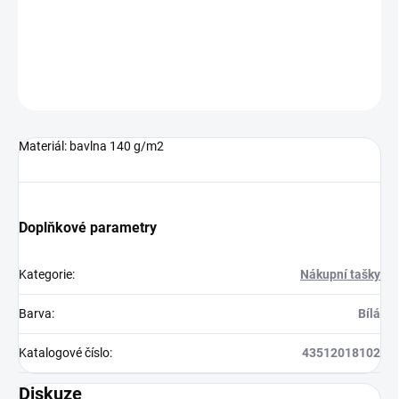
ZEPTAT SE
HLÍDAT
Neohodnoceno
Podrobnosti hodnocení
Materiál: bavlna 140 g/m2
Doplňkové parametry
Kategorie
:
Nákupní tašky
Barva
:
Bílá
Katalogové číslo
:
43512018102
Diskuze