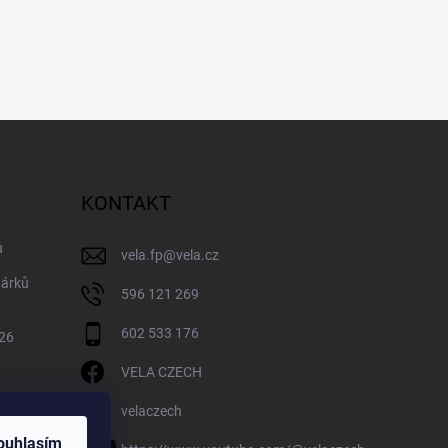
KONTAKT
ů
vela.fp
@
vela.cz
dárků
596 121 269
602 533 176
026
VELA CZECH
velaczech
ouhlasím