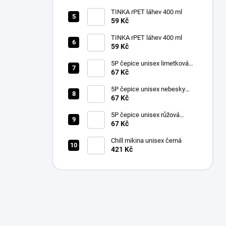
TINKA rPET láhev 400 ml
59 Kč
TINKA rPET láhev 400 ml
59 Kč
5P čepice unisex limetková
nastavitelná
67 Kč
5P čepice unisex nebesky
modrá nastavitelná
67 Kč
5P čepice unisex růžová
nastavitelná
67 Kč
Chill mikina unisex černá
421 Kč