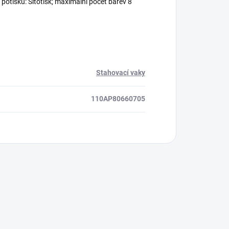
potisku: Síťotisk; maximální počet barev 8
Stahovací vaky
110AP80660705