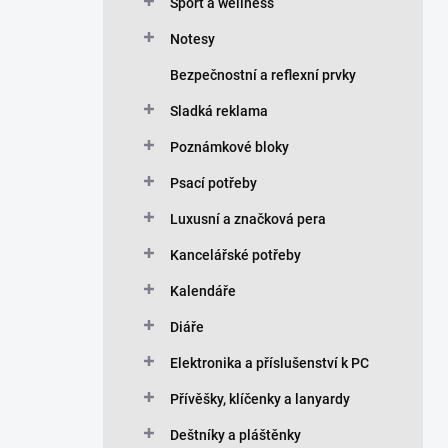
n
Sport a wellness
í
Notesy
p
a
Bezpečnostní a reflexní prvky
n
Sladká reklama
e
l
Poznámkové bloky
Psací potřeby
Luxusní a značková pera
Kancelářské potřeby
Kalendáře
Diáře
Elektronika a příslušenství k PC
Přívěšky, klíčenky a lanyardy
Deštníky a pláštěnky