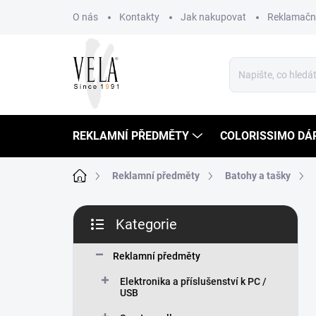
Přejít
O nás
Kontakty
Jak nakupovat
Reklamační
na
obsah
REKLAMNÍ PŘEDMĚTY
COLORISSIMO DÁ
Domů
Reklamní předměty
Batohy a tašky
P
Kategorie
o
Přeskočit
s
kategorie
t
Reklamní předměty
r
Elektronika a příslušenství k PC /
a
USB
n