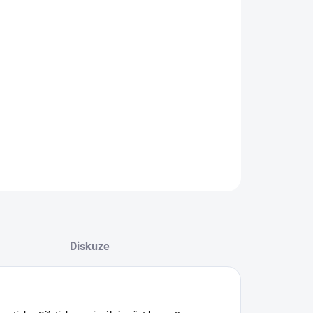
−
+
Přidat do košíku
oh (vak) s dvěma šňůrkami přes rameno, červený
ILNÍ INFORMACE
ZEPTAT SE
HLÍDAT
Diskuze