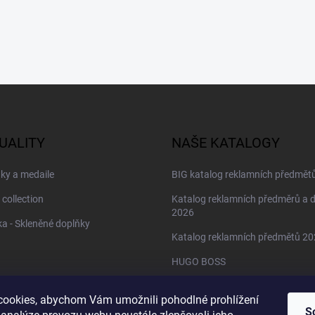
UALITY
NAŠE KATALOGY
ky a medaile
BIG katalog reklamních předmět
 collection
Katalog reklamních předměrů a 
2026
a - Skleněné doplňky
Katalog reklamních předmětů 2
HUGO BOSS
Daniel Wellington
ookies, abychom Vám umožnili pohodlné prohlížení
Christian Lacroix
S