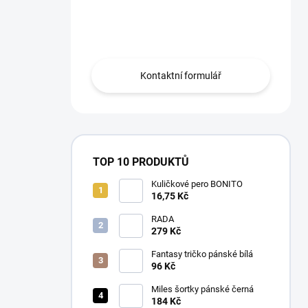
Máte otázku?
Obraťte se na nás.
Kontaktní formulář
TOP 10 PRODUKTŮ
Kuličkové pero BONITO
16,75 Kč
RADA
279 Kč
Fantasy tričko pánské bílá
96 Kč
Miles šortky pánské černá
184 Kč