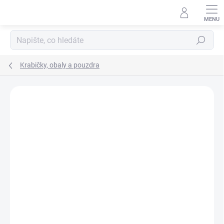
Přejít
na
obsah
Hledat
Krabičky, obaly a pouzdra